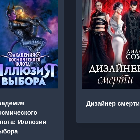
кадемия
Дизайнер смерти
осмического
лота: Иллюзия
ыбора