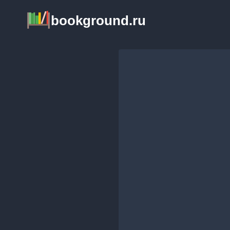
Перейти
bookground.ru
к
содержимому