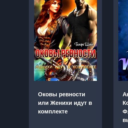
Оковы ревности
А
или Женихи идут в
К
комплекте
Ф
в