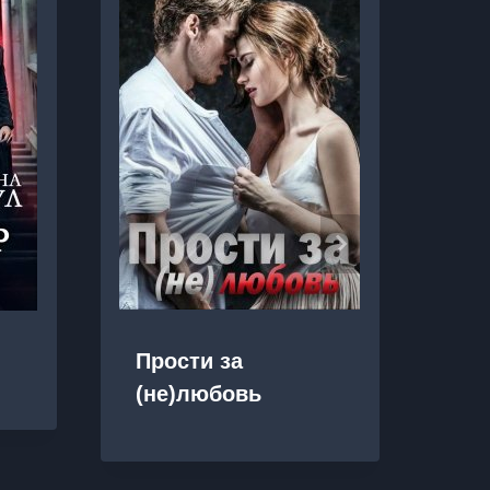
Прости за
Те
(не)любовь
по