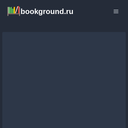
Перейти
bookground.ru
к
содержимому