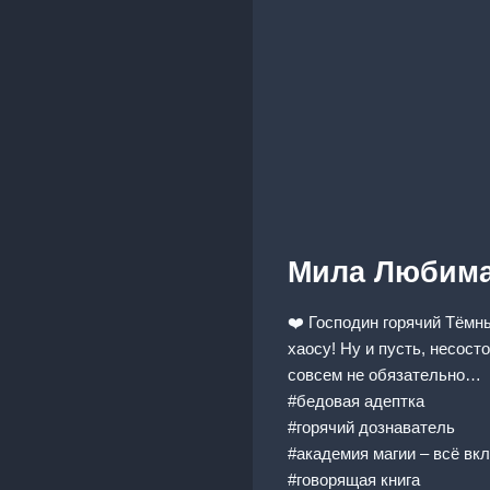
Мила Любим
❤️ Господин горячий Тёмны
хаосу! Ну и пусть, несос
совсем не обязательно…
#бедовая адептка
#горячий дознаватель
#академия магии – всё вк
#говорящая книга