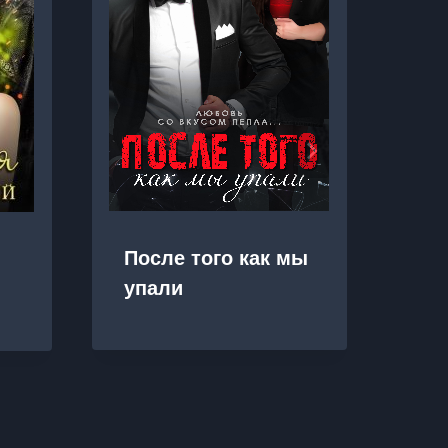
После того как мы
Ис
упали
ис