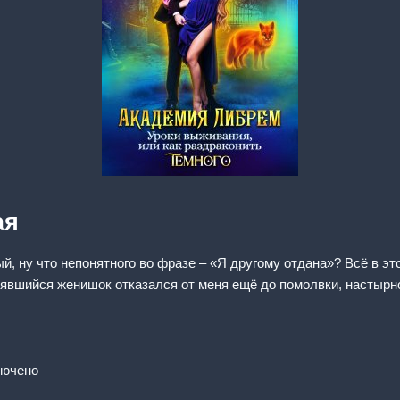
ая
й, ну что непонятного во фразе – «Я другому отдана»? Всё в э
тоявшийся женишок отказался от меня ещё до помолвки, настырн
лючено