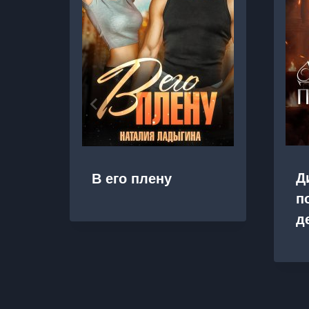
Д
В его плену
п
д