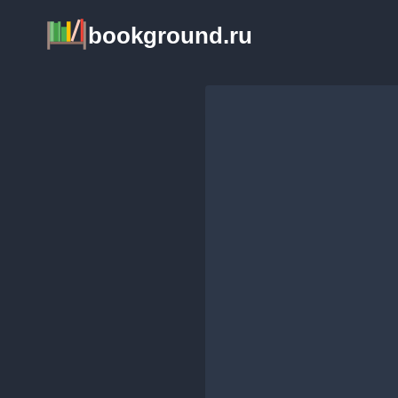
Перейти
bookground.ru
к
содержимому