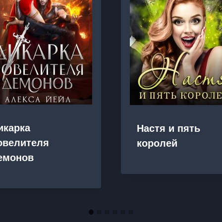
икарка
Настя и пять
овелителя
королей
емонов