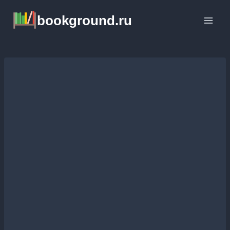
Перейти
bookground.ru
к
содержимому