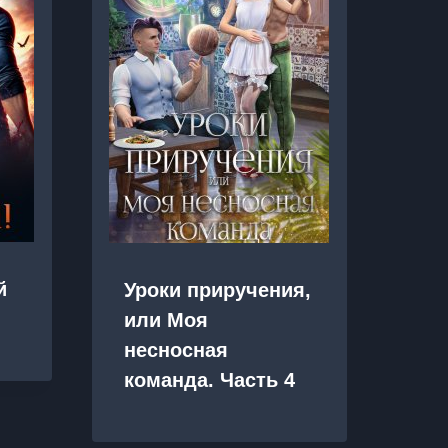
й
Уроки приручения,
Её
или Моя
несносная
команда. Часть 4