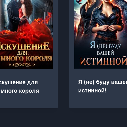
Я (не) буду ваше
скушение для
истинной!
емного короля