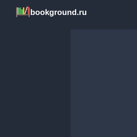
Перейти
bookground.ru
к
содержимому