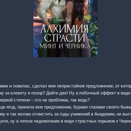
имик и ловелас, сделал мне непристойное предложение, от котор
у за клевету и позор? Дайте две! Ну а побочный эффект в виде
ервой степени – это не проблема, так ведь?
аще ягод, приняла мое предложение, буравя глазами своего быв
кому я так желаю отомстить за годы унижений в Академии, не в
цели, ну а легкое недомогание в виде страстных порывов к Черн