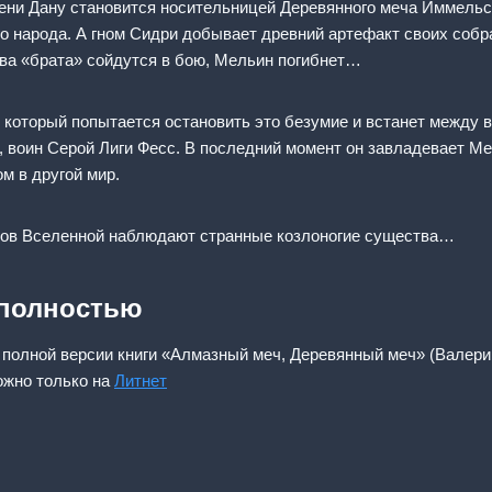
мени Дану становится носительницей Деревянного меча Иммельс
 народа. А гном Сидри добывает древний артефакт своих собра
ва «брата» сойдутся в бою, Мельин погибнет…
 который попытается остановить это безумие и встанет между 
, воин Серой Лиги Фесс. В последний момент он завладевает М
м в другой мир.
елов Вселенной наблюдают странные козлоногие существа…
 полностью
 полной версии книги «Алмазный меч, Деревянный меч» (Валери
ожно только на
Литнет