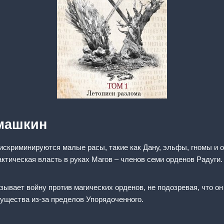
машкин
искриминируются малые расы, такие как Дану, эльфы, гномы и ор
ктическая власть в руках Магов – членов семи орденов Радуги.
ывает войну против магических орденов, не подозревая, что он
существа из-за пределов Упорядоченного.