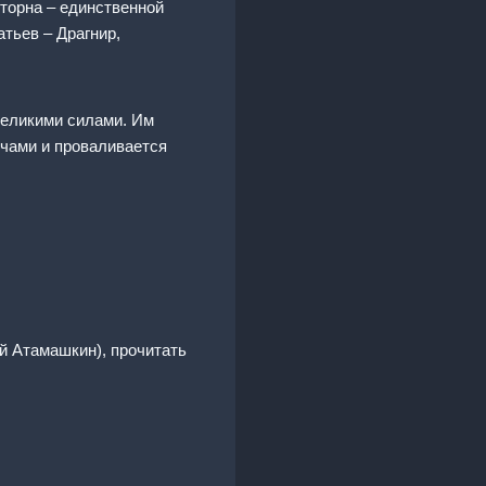
торна – единственной
тьев – Драгнир,
великими силами. Им
ечами и проваливается
й Атамашкин), прочитать