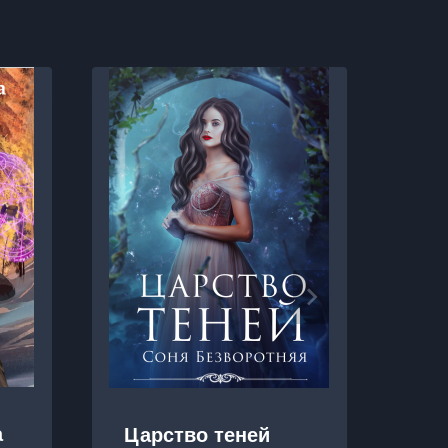
а
Царство теней
Бе