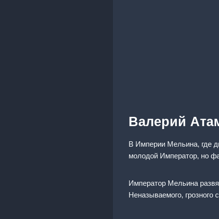
Валерий Ата
В Империи Мельина, где д
молодой Император, но фа
Император Мельина развяз
Неназываемого, грозного 