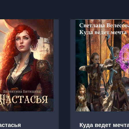
астасья
Куда ведет мечт