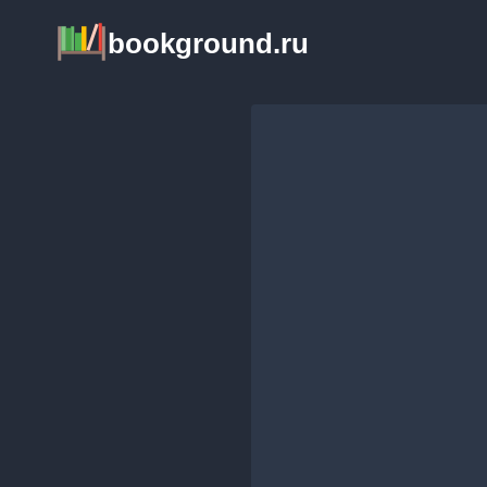
Перейти
bookground.ru
к
содержимому