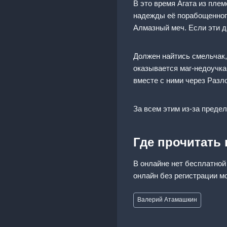
В это время Агата из пле
надежды её порабощенного
Алмазный меч. Если эти д
Должен найтись смельчак,
оказывается маг-недоучка
вместе с ними через Разло
За всем этим из-за пред
Где прочитать
В онлайне нет бесплатной
онлайн без регистрации м
Метки
Валерий Атамашкин
записи: