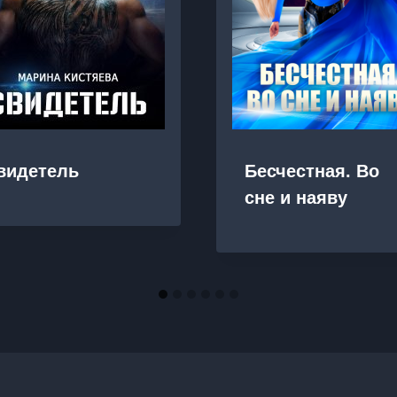
видетель
Бесчестная. Во
сне и наяву