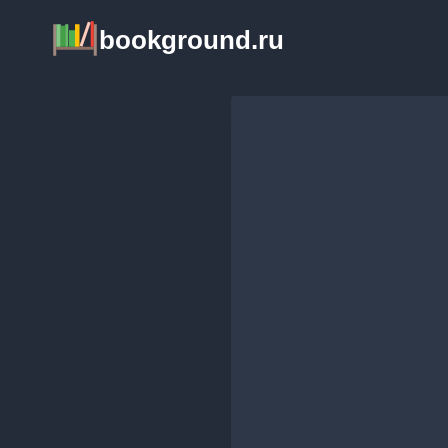
Перейти
bookground.ru
к
содержимому