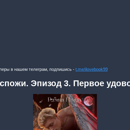
леры в нашем телеграм, подпишись -
t.me/ilovebook99
оспожи. Эпизод 3. Первое удов