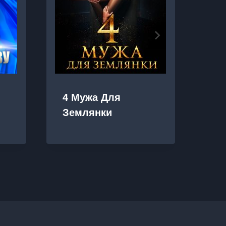
4 Мужа Для
Ра
Землянки
Лу
ре