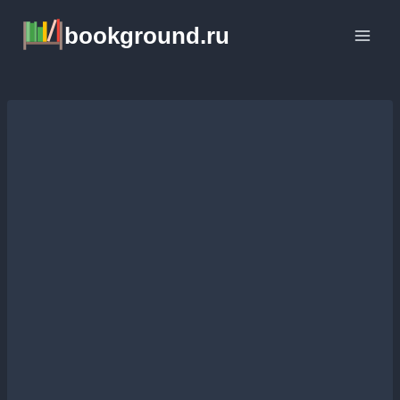
Перейти
bookground.ru
к
содержимому