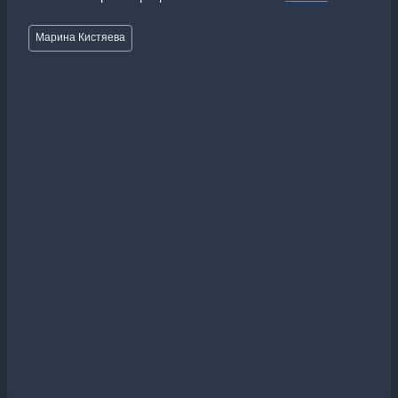
Метки
Марина Кистяева
записи: