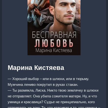
Марина Кистяева
— Хороший выбор – или в шлюхи, или в тюрьму.
Мужчина лениво покрутил в руках стакан.
— Ты размякла, Лиска. Никто твою землячку в шлюхи
не отправляет. Она убила сожителя матери. Ну, и что
умница и красавица? Судье не принципиально, кого
отправлять на зону. То, что красивая и то, что умница –