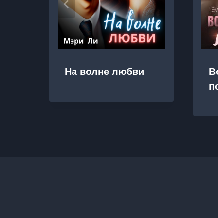
На волне любви
В
п