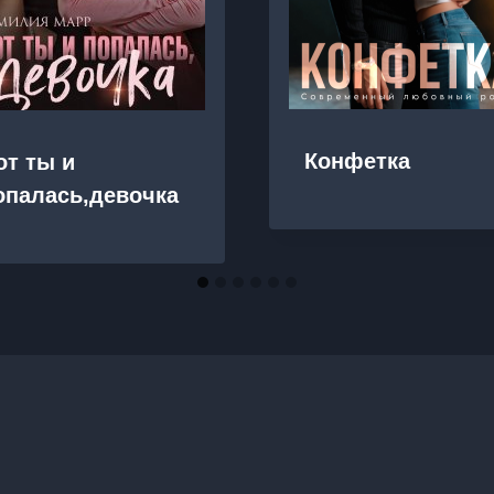
Конфетка
от ты и
опалась,девочка