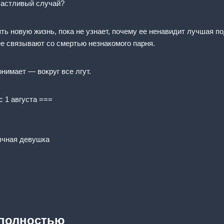
счастливый случай?
ть новую жизнь, пока не узнает, почему ее ненавидит лучшая п
ее связывают со смертью незнакомого парня.
онимает — вокруг все лгут.
c 1 августа ===
ычная девушка
 полностью