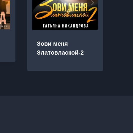
Зови меня
Я 
Златовлаской-2
лю