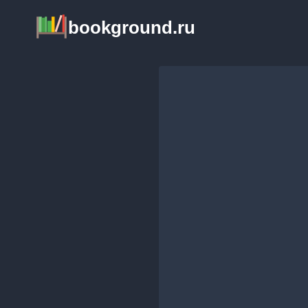
Перейти
bookground.ru
к
содержимому