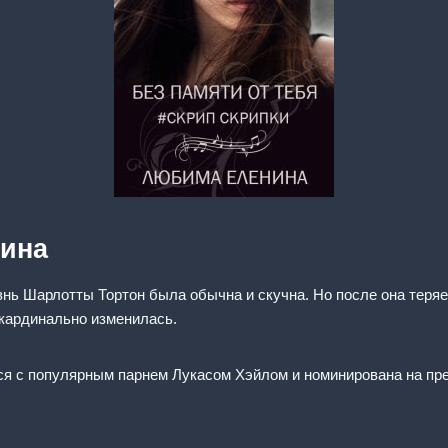
ина
знь Шарлотты Тортон была обычна и скучна. Но после она теря
 кардинально изменилась.
тся с популярным парнем Лукасом Хэйлом и номинирована на п