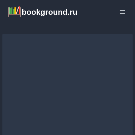
Перейти
bookground.ru
к
содержимому