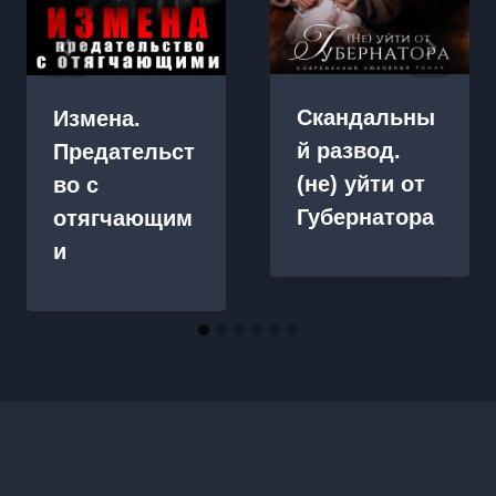
Скандальны
Измена.
й развод.
Предательст
(не) уйти от
во с
Губернатора
отягчающим
и