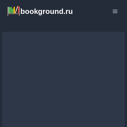
Перейти
bookground.ru
к
содержимому