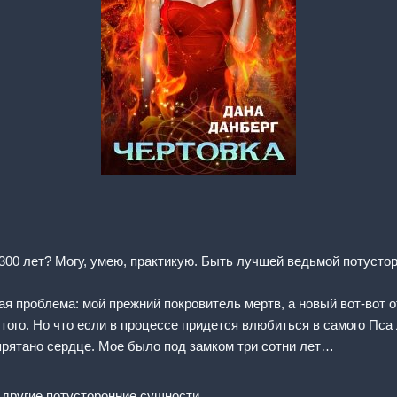
300 лет? Могу, умею, практикую. Быть лучшей ведьмой потусто
ая проблема: мой прежний покровитель мертв, а новый вот-вот о
этого. Но что если в процессе придется влюбиться в самого Пс
прятано сердце. Мое было под замком три сотни лет…
 другие потусторонние сущности