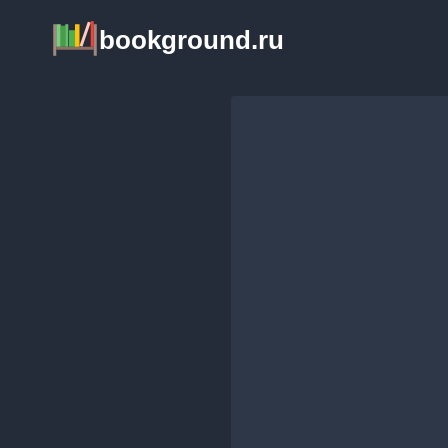
Перейти
bookground.ru
к
содержимому