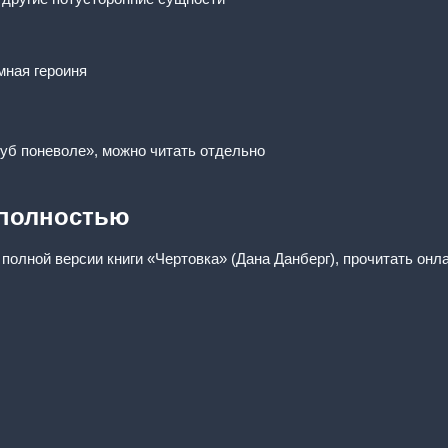
мная героиня
куб поневоле», можно читать отдельно
 полностью
 полной версии книги «Чертовка» (Дана Данберг), прочитать онл