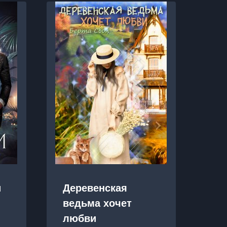
и
Деревенская
Др
ведьма хочет
Ко
любви
ст