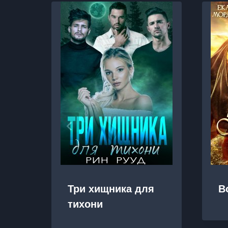
Три хищника для
В
тихони