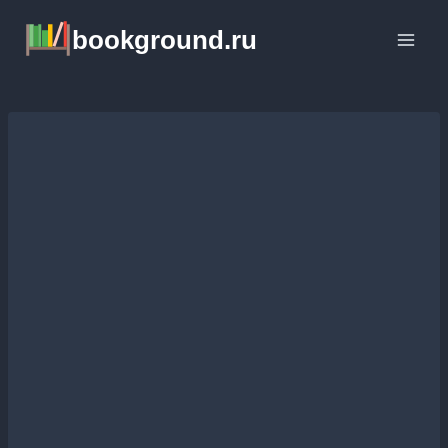
Перейти
bookground.ru
к
содержимому