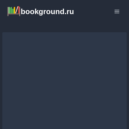
Перейти
bookground.ru
к
содержимому