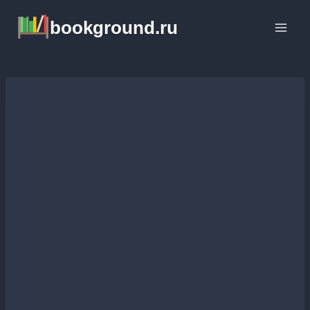
Перейти
bookground.ru
к
содержимому