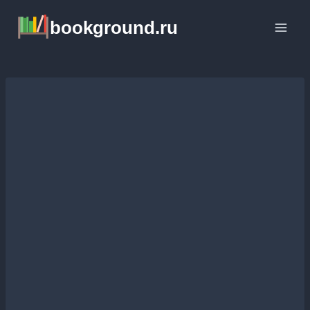
Перейти
bookground.ru
к
содержимому