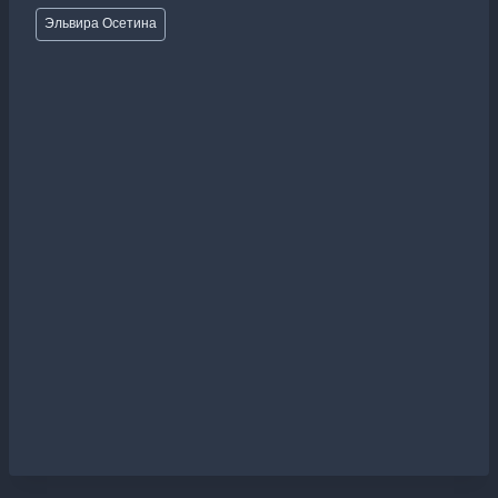
Метки
Эльвира Осетина
записи: