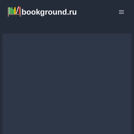
Перейти
bookground.ru
к
содержимому