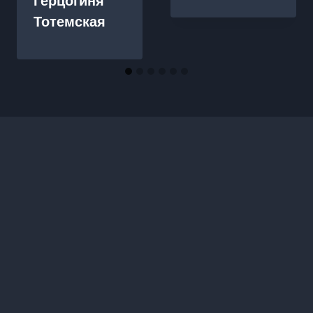
Герцогиня
Тотемская