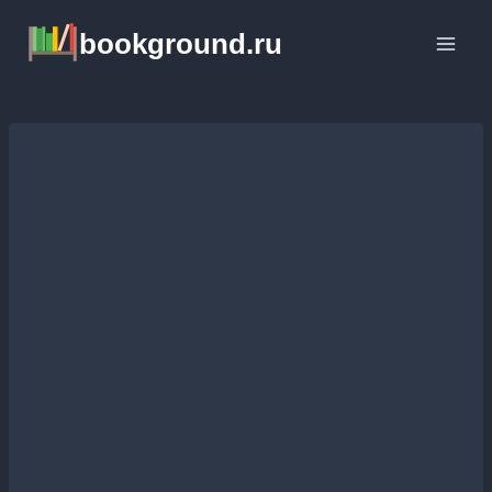
Перейти
bookground.ru
к
содержимому