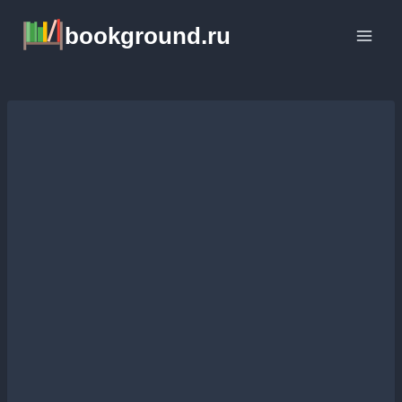
Перейти
bookground.ru
к
содержимому