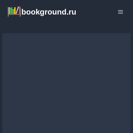
Перейти
bookground.ru
к
содержимому