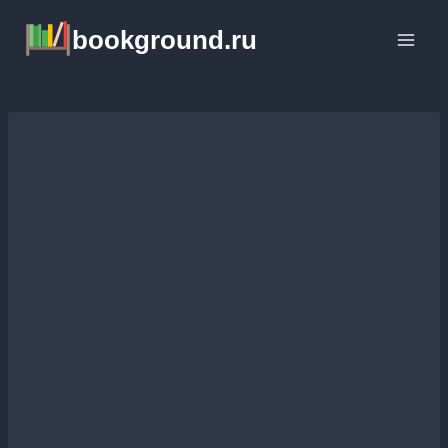
Перейти
bookground.ru
к
содержимому