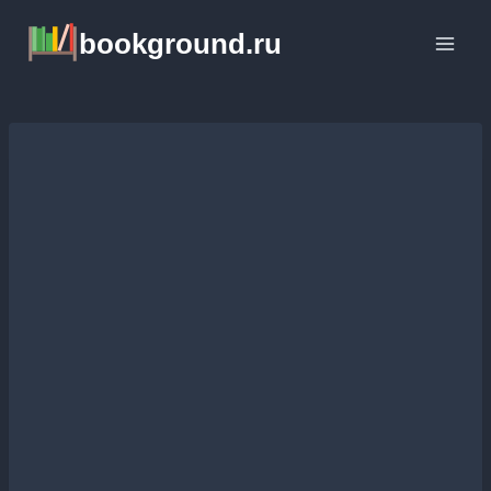
Перейти
bookground.ru
к
содержимому