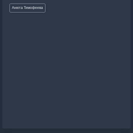
Метки
Анюта Тимофеева
записи: