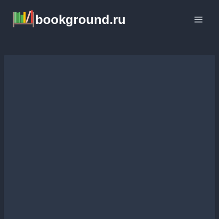
Перейти
bookground.ru
к
содержимому