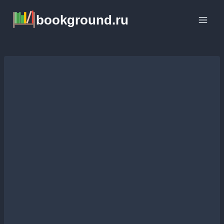
Перейти
bookground.ru
к
содержимому