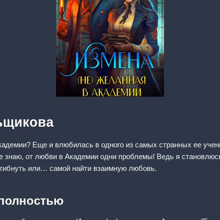
ьщикова
кадемии? Еще и влюбилась в одного из самых странных ее уче
 знаю, от любви в Академии одни проблемы! Ведь я становлюсь
погибнуть или… самой найти взаимную любовь.
 полностью