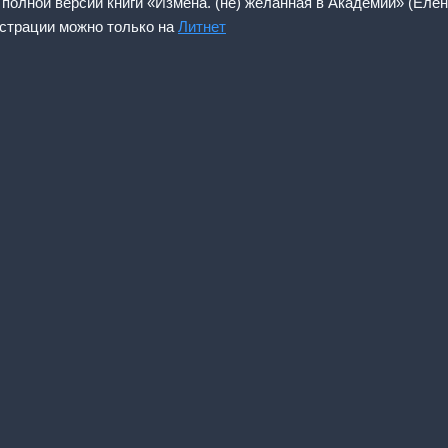
 полной версии книги «Измена. (не) желанная в Академии» (Еле
истрации можно только на
Литнет