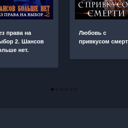
ез права на
Любовь с
ыбор 2. Шансов
привкусом смер
ольше нет.