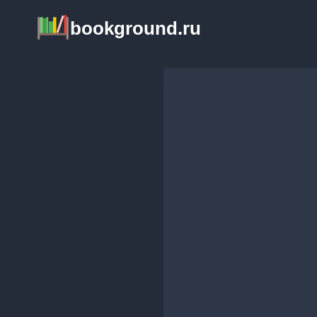
Перейти
bookground.ru
к
содержимому