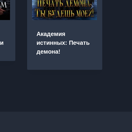
По
Академия
Хо
ти
истинных: Печать
вр
демона!
ка
др