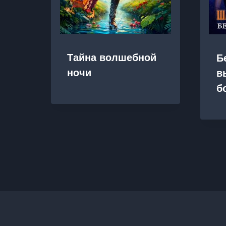
Тайна волшебной
Б
ночи
в
б