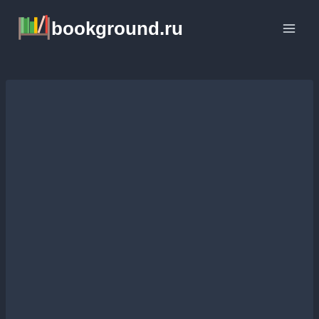
Перейти
bookground.ru
к
содержимому