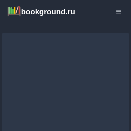
Перейти
bookground.ru
к
содержимому