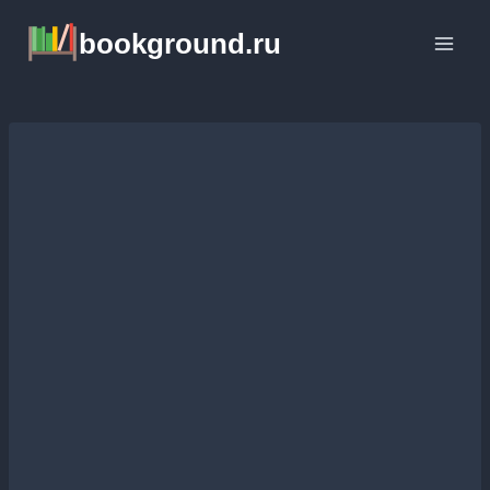
Перейти
bookground.ru
к
содержимому