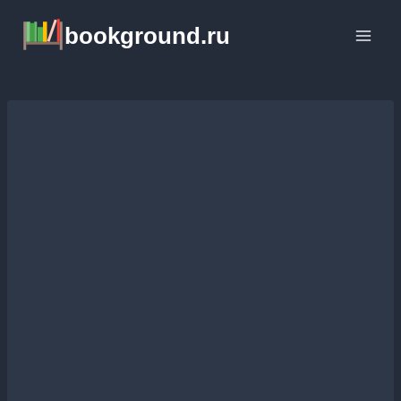
Перейти
bookground.ru
к
содержимому