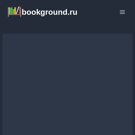
Перейти
bookground.ru
к
содержимому