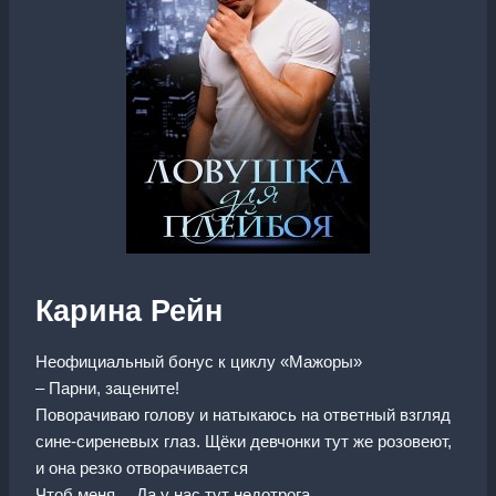
Карина Рейн
Неофициальный бонус к циклу «Мажоры»
– Парни, зацените!
Поворачиваю голову и натыкаюсь на ответный взгляд
сине-сиреневых глаз. Щёки девчонки тут же розовеют,
и она резко отворачивается
Чтоб меня… Да у нас тут недотрога.