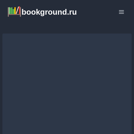
Перейти
bookground.ru
к
содержимому