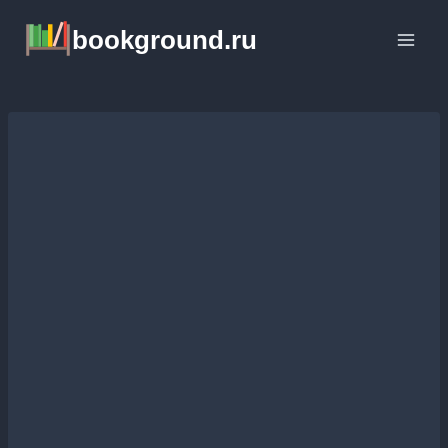
Перейти
bookground.ru
к
содержимому