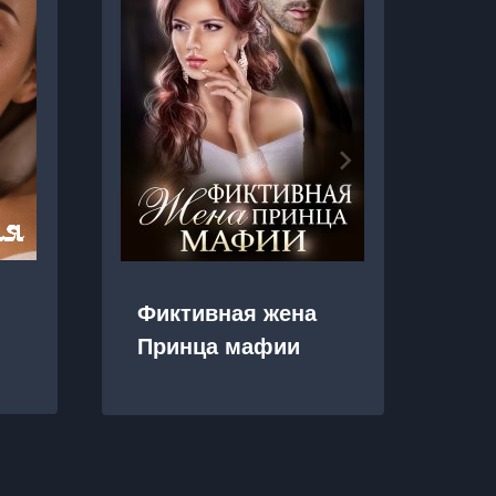
Фиктивная жена
По
Принца мафии