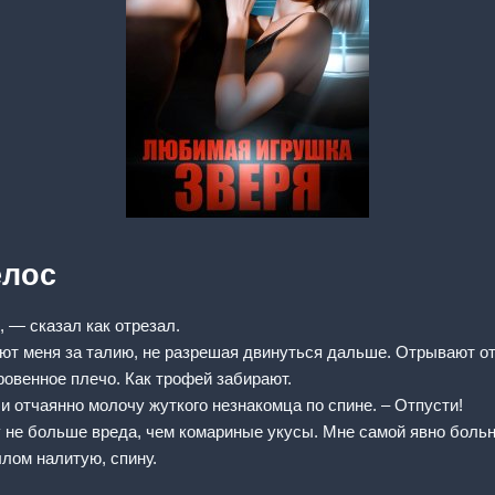
елос
, — сказал как отрезал.
т меня за талию, не разрешая двинуться дальше. Отрывают от
овенное плечо. Как трофей забирают.
и отчаянно молочу жуткого незнакомца по спине. – Отпусти!
 не больше вреда, чем комариные укусы. Мне самой явно боль
лом налитую, спину.