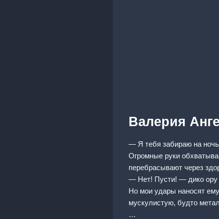
Валерия Анг
— Я тебя забираю на ночь
Огромные руки обхватываю
перебрасывают через здор
— Нет! Пусти! — дико ору 
Но мои удары наносят ему
мускулистую, будто метал
…