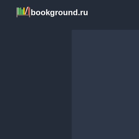
Перейти
bookground.ru
к
содержимому