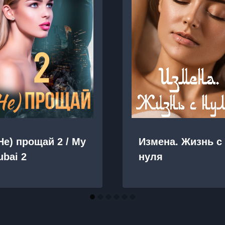
 Не) прощай 2 / My
Измена. Жизнь с
ubai 2
нуля