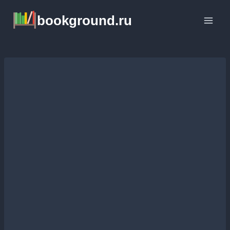
Перейти
bookground.ru
к
содержимому