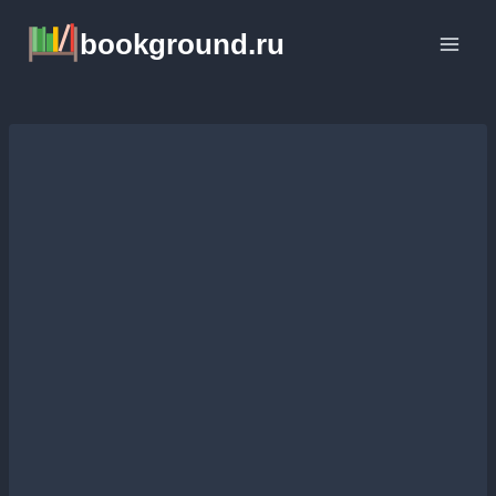
Перейти
bookground.ru
к
содержимому