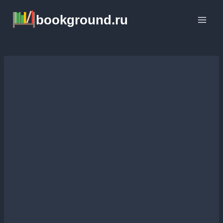
Перейти
bookground.ru
к
содержимому