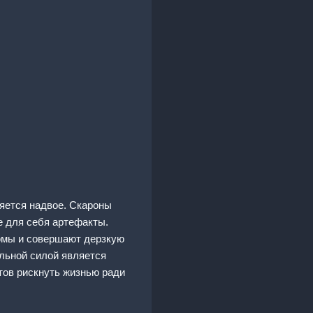
яется надвое. Скароны
е для себя артефакты.
тюмы и совершают дерзкую
альной силой является
отов рискнуть жизнью ради