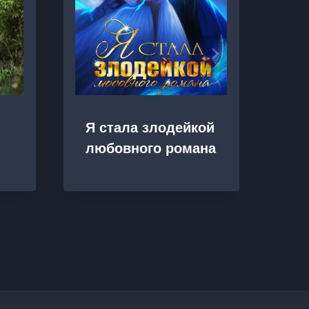
Я стала злодейкой
Пе
любовного романа
де