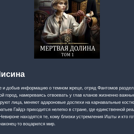
Лисина
е и добыв информацию о темном жреце, отряд Фантомов раздел
ой город, намереваясь отвоевать у глав кланов жизненно важны
мируют лица, меняют адароновые доспехи на карнавальные кос
ратьев Гайдэ приходится нелегко в стране, где единственной ре
 Невироне находятся те, кому близки устремления Ишты и кто г
наконец-то воцарился мир.