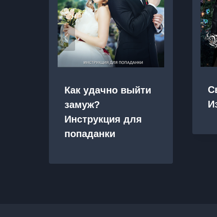
С
Как удачно выйти
И
замуж?
Инструкция для
попаданки