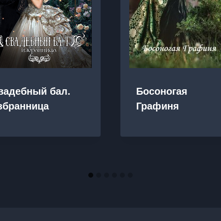
вадебный бал.
Босоногая
збранница
Графиня