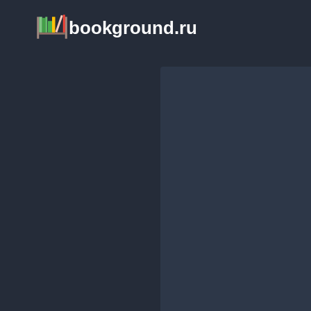
Перейти
bookground.ru
к
содержимому