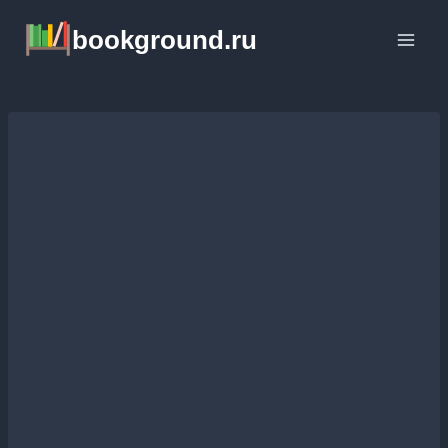
Перейти
bookground.ru
к
содержимому