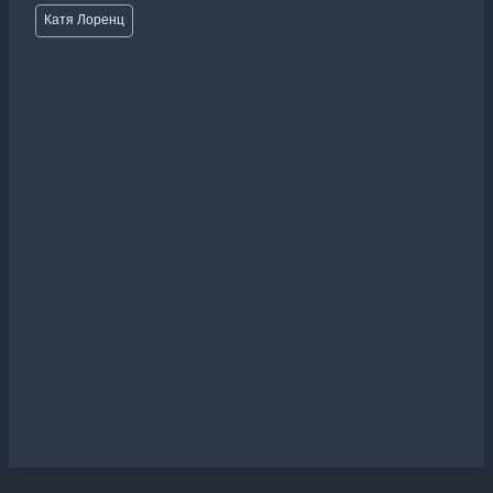
Метки
Катя Лоренц
записи: