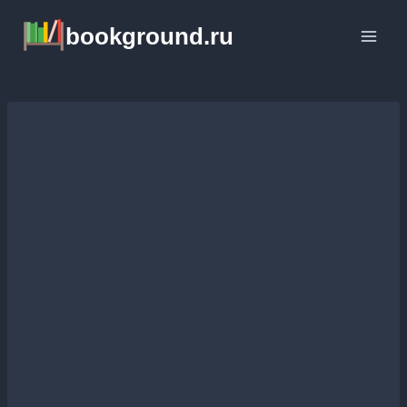
Перейти
bookground.ru
к
содержимому