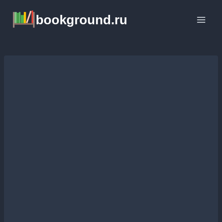
Перейти
bookground.ru
к
содержимому