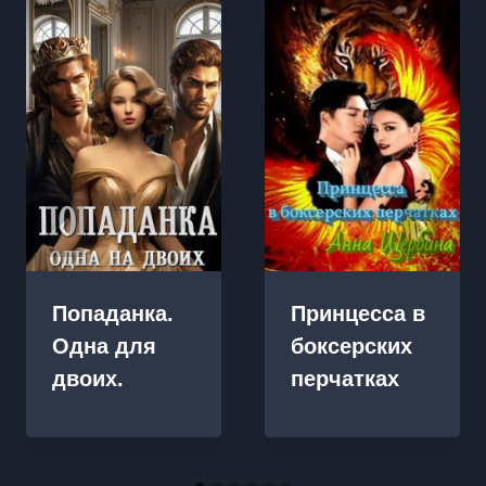
Попаданка.
Принцесса в
Одна для
боксерских
двоих.
перчатках