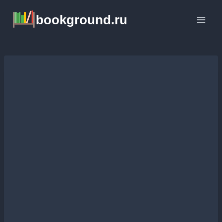
Перейти
bookground.ru
к
содержимому