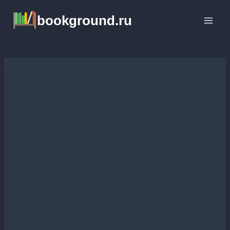
Перейти
bookground.ru
к
содержимому