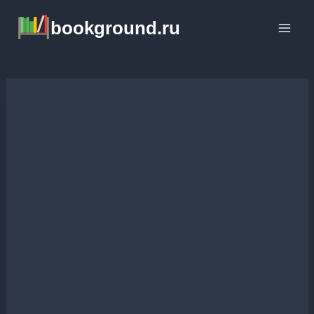
Перейти
bookground.ru
к
содержимому