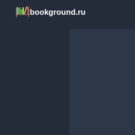
Перейти
bookground.ru
к
содержимому