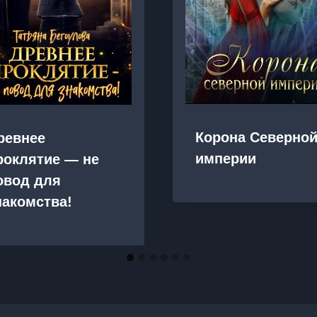
Корона Северно
ревнее
империи
роклятие — не
овод для
накомства!