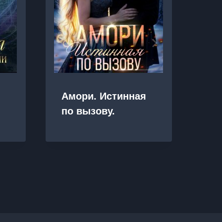
й
Амори. Истинная
Из
по вызову.
в 