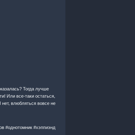
оказалась? Тогда лучше
и! Или все-таки остаться,
И нет, влюбляться вовсе не
ров #однотомник #хэппиэнд