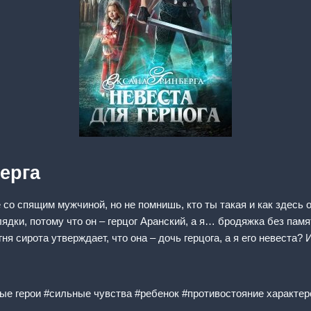
ерга
 со спящим мужчиной, но не помнишь, кто ты такая и как здесь 
дки, потому что он – герцог Аранский, а я… бродяжка без памят
ня сирота утверждает, что она – дочь герцога, а я его невеста? 
ые герои #сильные чувства #ребенок #противостояние характе