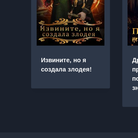
Извините, но я
Д
создала злодея!
п
п
з