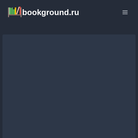
Перейти
bookground.ru
к
содержимому