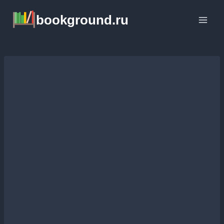
Перейти
bookground.ru
к
содержимому