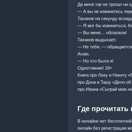
Да меня так не трогал ни 
— А вы не извинитесь пер
Таханов на секунду вскид
— Я мог бы извиниться, б
— Вы меня… облапали!
Таханов выдыхает.
— Не тебя, — обращается
Ахаю.
— Но это была я!
Однотомник! 18+
Книга про Лизу и Никиту 
про Дэна и Ташу «Дело об
про Ивана «Сыграй мою н
Где прочитать
В онлайне нет бесплатной
онлайн без регистрации м