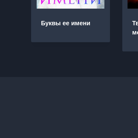
Буквы ее имени
Т
м