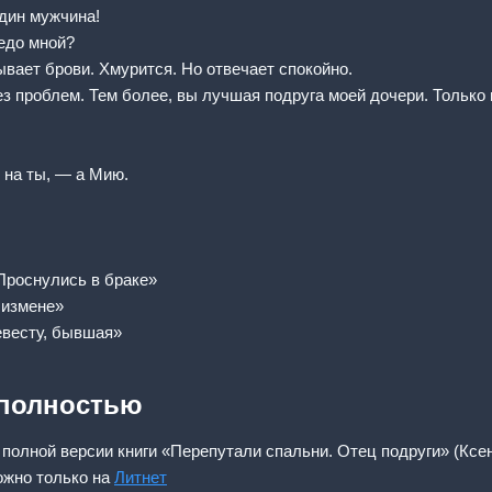
один мужчина!
едо мной?
ывает брови. Хмурится. Но отвечает спокойно.
ез проблем. Тем более, вы лучшая подруга моей дочери. Только
 на ты, — а Мию.
«Проснулись в браке»
 измене»
евесту, бывшая»
 полностью
 полной версии книги «Перепутали спальни. Отец подруги» (Ксен
ожно только на
Литнет