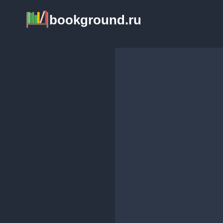
Перейти
bookground.ru
к
содержимому