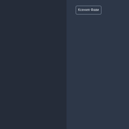
Метки
Ксения Фави
записи: