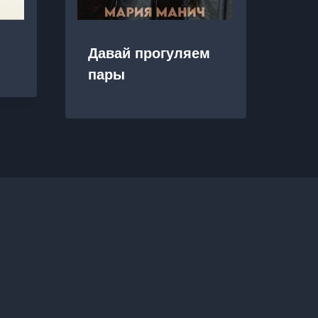
На
Давай прогуляем
пр
пары