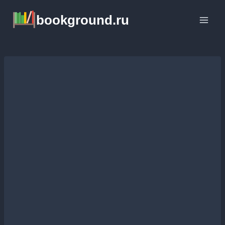
Перейти
bookground.ru
к
содержимому