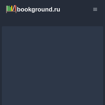
Перейти
bookground.ru
к
содержимому