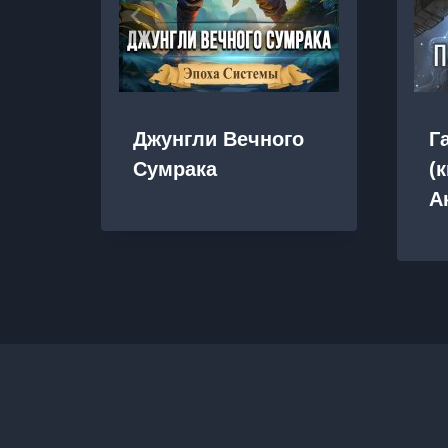
Джунгли Вечного
Г
Сумрака
(к
А