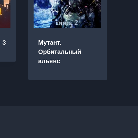
 3
Мутант.
Эв
Орбитальный
Хо
альянс