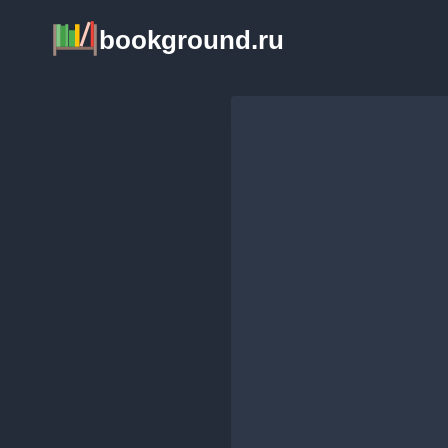
Перейти
bookground.ru
к
содержимому